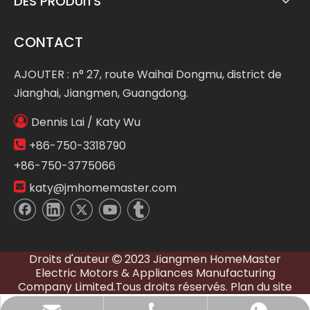
DES PRODUITS
CONTACT
AJOUTER : n° 27, route Waihai Dongmu, district de
Jianghai, Jiangmen, Guangdong.

Dennis Lai / Katy Wu

+86-750-3318790
+86-750-3775066

katy@jmhomemaster.com
Droits d'auteur
2023 Jiangmen HomeMaster

Electric Motors & Appliances Manufacturing
Company Limited.Tous droits réservés.
Plan du site