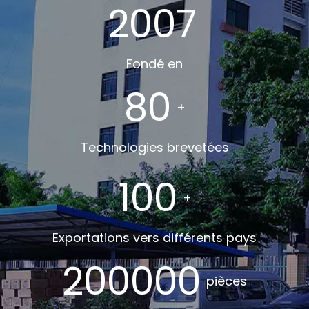
2007
Fondé en
80
+
Technologies brevetées
100
+
Exportations vers différents pays
200000
pièces