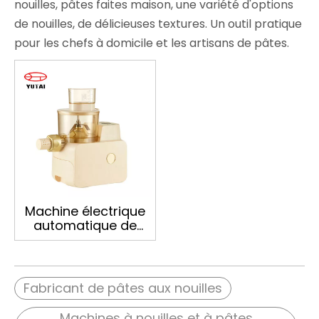
nouilles, pâtes faites maison, une variété d'options
de nouilles, de délicieuses textures. Un outil pratique
pour les chefs à domicile et les artisans de pâtes.
Machine électrique
automatique de
fabrication de
nouilles, extrudeuse
domestique,
fabricant de nouilles
Fabricant de pâtes aux nouilles
ramen
Machines à nouilles et à pâtes