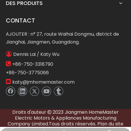
DES PRODUITS
CONTACT
AJOUTER : n° 27, route Waihai Dongmu, district de
Jianghai, Jiangmen, Guangdong.

Dennis Lai / Katy Wu

+86-750-3318790
+86-750-3775066

katy@jmhomemaster.com
Droits d'auteur
2023 Jiangmen HomeMaster

Electric Motors & Appliances Manufacturing
Company Limited.Tous droits réservés.
Plan du site