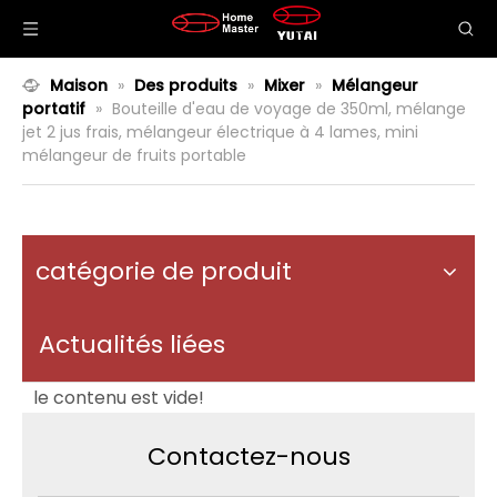
Maison
»
Des produits
»
Mixer
»
Mélangeur
portatif
»
Bouteille d'eau de voyage de 350ml, mélange
jet 2 jus frais, mélangeur électrique à 4 lames, mini
mélangeur de fruits portable
catégorie de produit
Actualités liées
le contenu est vide!
Contactez-nous