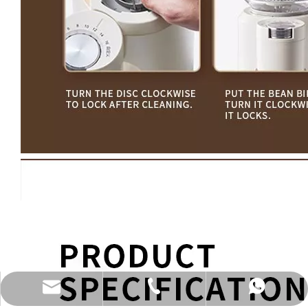
katy@jmhomemaster.com
+86-750-3318790
WhatsApp