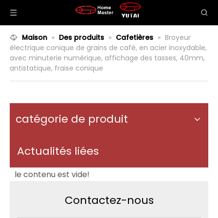
Maison
»
Des produits
»
Cafetières
»
Broyeur
électrique conique de grains de café, en acier inoxydable,
avec minuterie numérique, affichage des tasses, 40mm,
antistatique, fraise conique
catégorie de produit
Actualités liées
le contenu est vide!
Contactez-nous