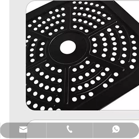
katy@jmhomemaster.com
+86-750-3318790
WhatsApp