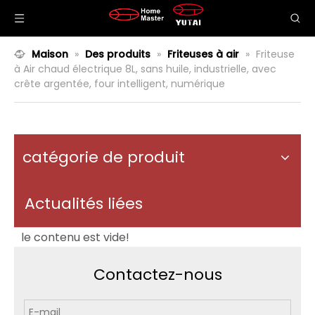
Maison
»
Des produits
»
Friteuses à air
»
Friteuse
à Air chaud électrique 8L, sans huile, industrielle, avec
crête argentée, four intelligent, numérique
catégorie de produit
Actualités liées
le contenu est vide!
Contactez-nous