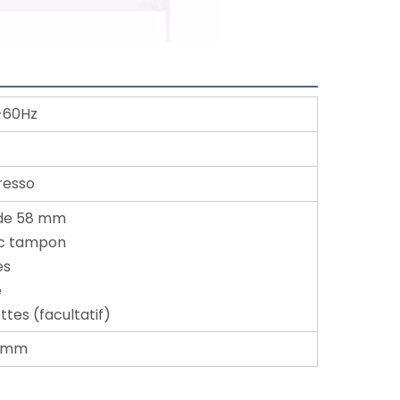
-60Hz
resso
e de 58 mm
vec tampon
es
e
ettes (facultatif)
.5mm