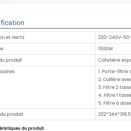
fication
on et Hertz
220-240V~50
ir
1500W
u produit
Cafetière exp
soires
1. Porte-filtr
2. Cuillère a
3. Filtre 2 tass
4. Filtre 1 tass
5. Filtre à dos
 du produit
322*344*318
éristiques du produit