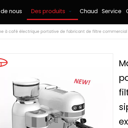
 de nous
Des produits
Chaud
Service
e à café électrique portative de fabricant de filtre commercia
Ma
po
fi
s
e