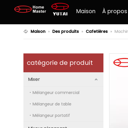
Maison
À propos
Maison
»
Des produits
»
Cafetières
»
Machin
catégorie de produit
Mixer
Mélangeur commercial
Mélangeur de table
Mélangeur portatif