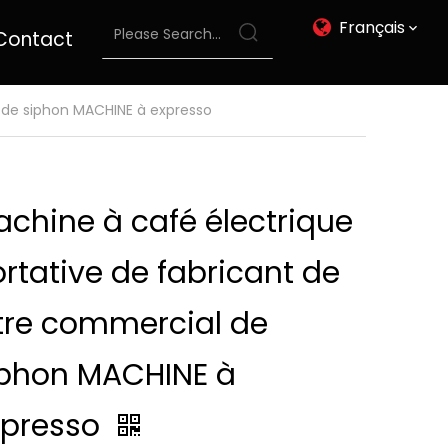
Français
Contact
l de siphon MACHINE à expresso
chine à café électrique
rtative de fabricant de
ltre commercial de
iphon MACHINE à
xpresso