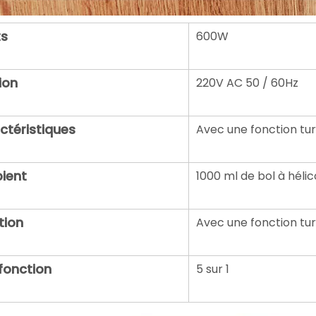
s
600W
ion
220V AC 50 / 60Hz
ctéristiques
Avec une fonction tu
pient
1000 ml de bol à héli
tion
Avec une fonction tu
ifonction
5 sur 1