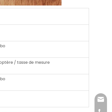
rbo
coptère / tasse de mesure
rbo
katy@j