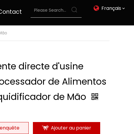
Français
Contact
 Mão
nte directe d'usine
rocessador de Alimentos
quidificador de Mão
enquête
Ajouter au panier