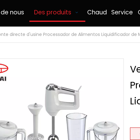
 de nous
Des produits
Chaud
Service
nte directe d'usine Processador de Alimentos Liquidificador de
Ve
P
Li