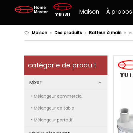
Maison
À propos
Maison
»
Des produits
»
Batteur à main
»
Ve
catégorie de produit
Mixer
Mélangeur commercial
Mélangeur de table
Mélangeur portatif