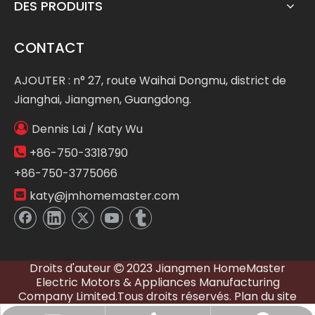
DES PRODUITS
CONTACT
AJOUTER : n° 27, route Waihai Dongmu, district de
Jianghai, Jiangmen, Guangdong.

Dennis Lai / Katy Wu

+86-750-3318790
+86-750-3775066

katy@jmhomemaster.com
Droits d'auteur
2023 Jiangmen HomeMaster

Electric Motors & Appliances Manufacturing
Company Limited.Tous droits réservés.
Plan du site