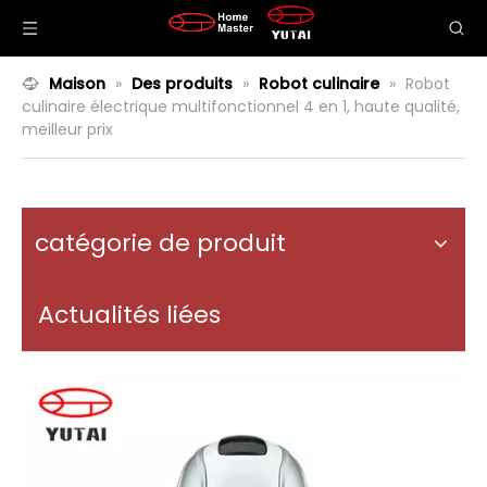
Maison
»
Des produits
»
Robot culinaire
»
Robot
culinaire électrique multifonctionnel 4 en 1, haute qualité,
meilleur prix
catégorie de produit
Actualités liées