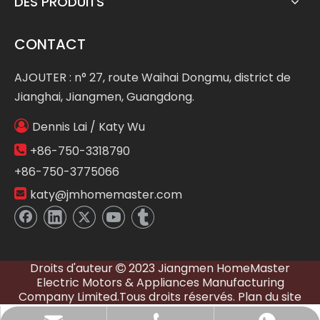
DES PRODUITS
CONTACT
AJOUTER : n° 27, route Waihai Dongmu, district de
Jianghai, Jiangmen, Guangdong.

Dennis Lai / Katy Wu

+86-750-3318790
+86-750-3775066

katy@jmhomemaster.com
Droits d'auteur
2023 Jiangmen HomeMaster

Electric Motors & Appliances Manufacturing
Company Limited.Tous droits réservés.
Plan du site