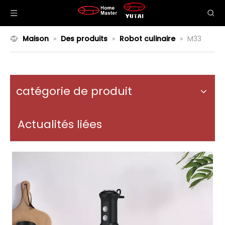
Maison
»
Des produits
»
Robot culinaire
»
M33
catégorie de produit
Actualités liées