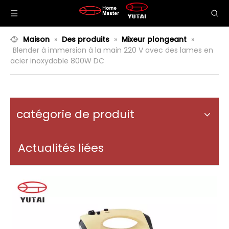
Maison
»
Des produits
»
Mixeur plongeant
»
Blender à immersion à la main 220 V avec des lames en
acier inoxydable 800W DC
catégorie de produit
Actualités liées