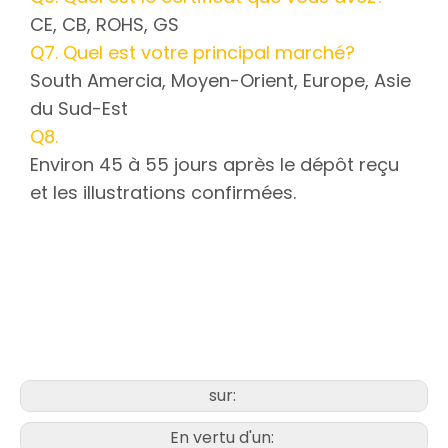
CE, CB, ROHS, GS
Q7. Quel est votre principal marché?
South Amercia, Moyen-Orient, Europe, Asie
du Sud-Est
Q8.
Environ 45 à 55 jours après le dépôt reçu
et les illustrations confirmées.
Blender à main avec des lames
en acier inoxydable
Blender à immersion à la main
220 V
Meilleure main de mélangeur
sur:
En vertu d'un: