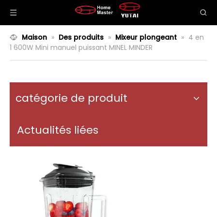
Maison
»
Des produits
»
Mixeur plongeant
»
4 en
1 600W Mini manuel puissant MINEL MINDER
catégorie de produit
Actualités liées