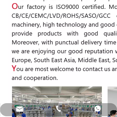
katy@jmhomemaster.com
+86-750-3318790
WhatsApp