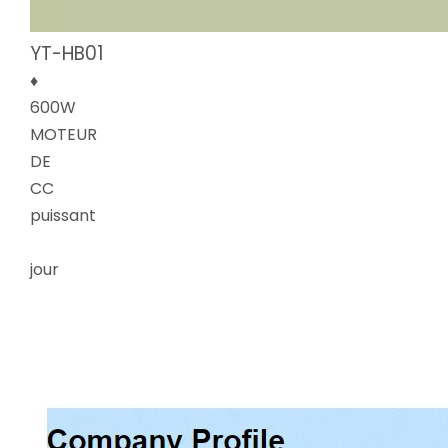
YT-HB01
♦
600W
MOTEUR
DE
CC
puissant
jour
​