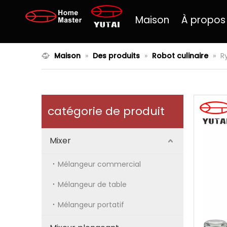
Maison
À propos
Maison
»
Des produits
»
Robot culinaire
»
R
catégorie de produit
Mixer
Mélangeur commercial
Mélangeur de table
Mélangeur portatif