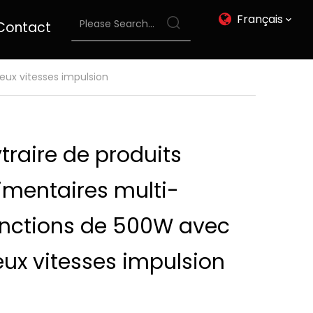
Français
Contact
eux vitesses impulsion
traire de produits
imentaires multi-
onctions de 500W avec
ux vitesses impulsion