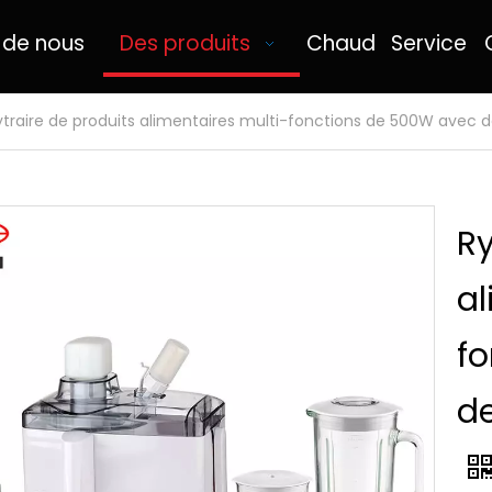
 de nous
Des produits
Chaud
Service
ytraire de produits alimentaires multi-fonctions de 500W avec d
Ry
al
f
de