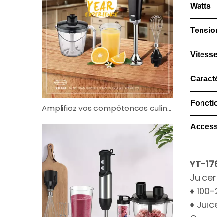
Watts
Tensio
Vitess
Caracté
Foncti
Amplifiez vos compétences culinaires avec le bon mixeur
Access
YT-176
Juicer
♦ 100
♦ Juic