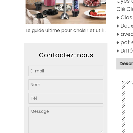
Cyes d
Clé Cl
♦ Clas
♦ Deux
Le guide ultime pour choisir et utiliser des mixeurs commerciaux
♦ avec
♦ pot 
♦ Diff
Contactez-nous
Descr