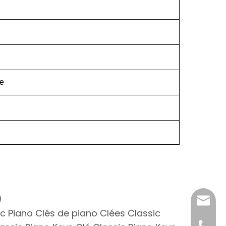
re
)
katy@j
ic Piano Clés de piano Clées Classic