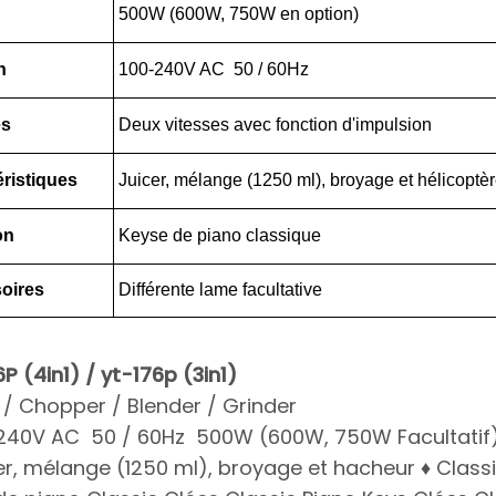
500W (600W, 750W en option)
n
100-240V AC 50 / 60Hz
es
Deux vitesses avec fonction d'impulsion
ristiques
Juicer, mélange (1250 ml), broyage et hélicoptè
on
Keyse de piano classique
oires
Différente lame facultative
P (4in1) / yt-176p (3in1)
 / Chopper / Blender / Grinder
-240V AC 50 / 60Hz 500W (600W, 750W Facultatif
er, mélange (1250 ml), broyage et hacheur ♦ Class