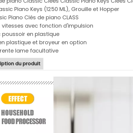
e piano Classic Clées Classic Piano Keys Clées Cl
assic Piano Keys (1250 ML), Grouille et Hopper
sic Piano Clés de piano CLASS
 vitesses avec fonction d'impulsion
 poussoir en plastique
en plastique et broyeur en option
érente lame facultative
iption du produit