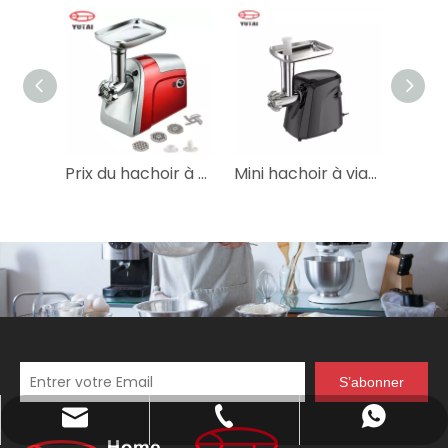
Prix ​​du hachoir à viande de cuisine électrique fait maison
Mini hachoir à viande électrique commercial
S’abonner
katy@jmhomemaster.com
+86-750-3318790
WhatsApp