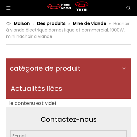
Maison
»
Des produits
»
Mine de viande
»
Hachoir
à viande électrique domestique et commercial, 1000W,
mini hachoir à viande
catégorie de produit
Actualités liées
le contenu est vide!
Contactez-nous