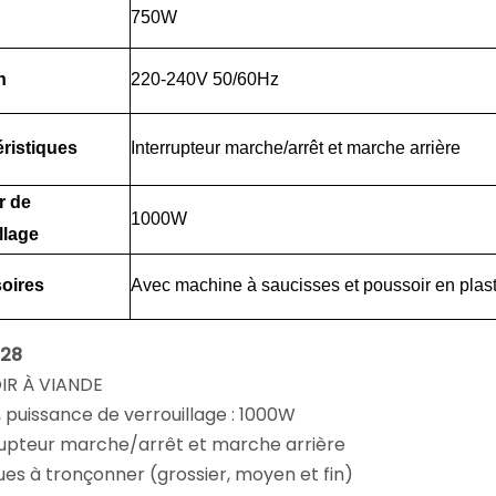
750W
n
220-240V 50/60Hz
ristiques
Interrupteur marche/arrêt et marche arrière
r de
1000W
llage
oires
Avec machine à saucisses et poussoir en plas
28
R À VIANDE
 puissance de verrouillage : 1000W
rupteur marche/arrêt et marche arrière
ues à tronçonner (grossier, moyen et fin)