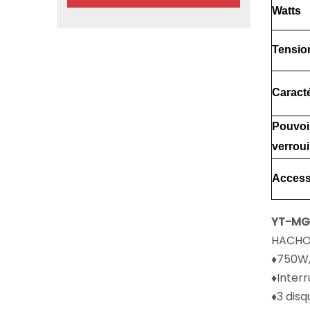
Watts
Tensio
Caracté
Pouvoi
verroui
Access
YT-MG
HACHOI
♦750W,
♦Inter
♦3 disq