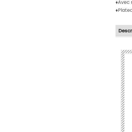
♦Avec 
♦Plate
Descr