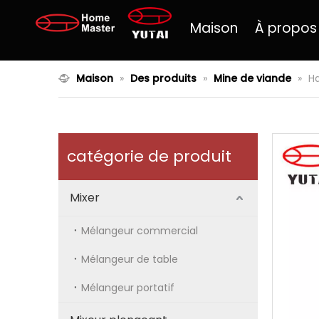
Maison
À propos
Maison
»
Des produits
»
Mine de viande
»
Ha
catégorie de produit
Mixer
Mélangeur commercial
Mélangeur de table
Mélangeur portatif