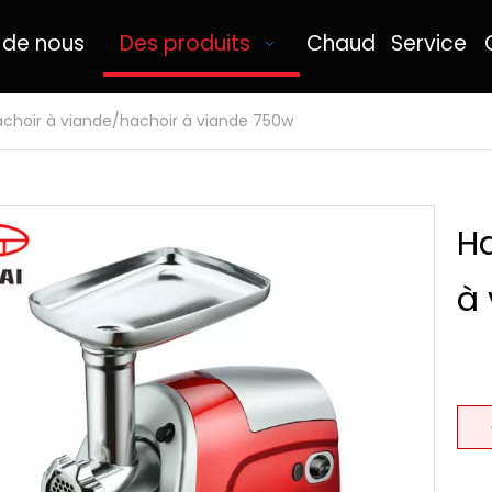
 de nous
Des produits
Chaud
Service
choir à viande/hachoir à viande 750w
Ha
à