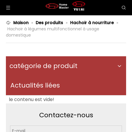
Maison
»
Des produits
»
Hachoir à nourriture
»
Hachoir à légumes multifonctionnel à usage
domestique
catégorie de produit
Actualités liées
le contenu est vide!
Contactez-nous