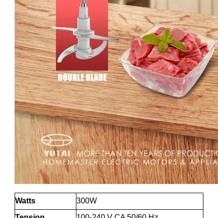
Watts
300W
Tension
100-240 V CA 50/60 Hz