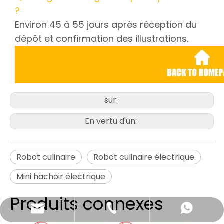
?
Environ 45 à 55 jours après réception du
dépôt et confirmation des illustrations.
sur:
En vertu d'un:
Robot culinaire
Robot culinaire électrique
Mini hachoir électrique
Produits connexes
katy@jmhomemaster.com
+86-750-3318790
WhatsApp