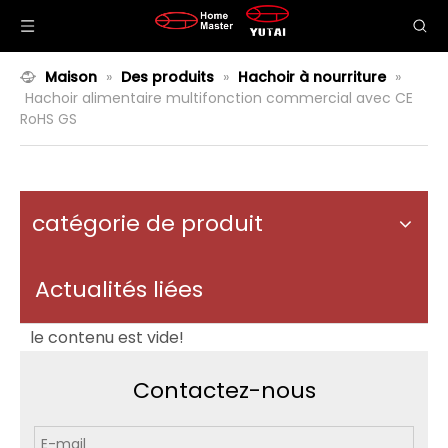
Maison
»
Des produits
»
Hachoir à nourriture
»
Hachoir alimentaire multifonction commercial avec CE
RoHS GS
catégorie de produit
Actualités liées
le contenu est vide!
Contactez-nous