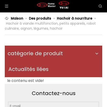
Maison
»
Des produits
»
Hachoir à nourriture
»
Hachoir à viande multifonction, petits appareils, robot
culinaire, oignon, légumes, hachoir
catégorie de produit
Actualités liées
le contenu est vide!
Contactez-nous