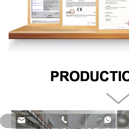
katy@jmhomemaster.com
+86-750-3318790
WhatsApp